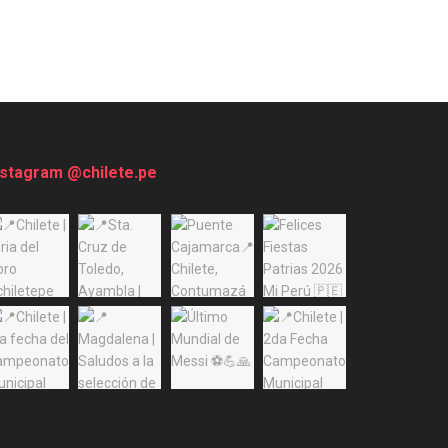
nstagram @chilete.pe