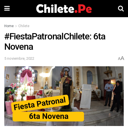
Home
Chilete
#FiestaPatronalChilete: 6ta
Novena
A
5 noviembre, 2022
A