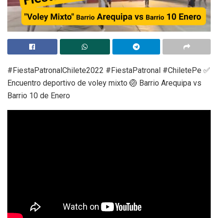
#FiestaPatronalChilete2022 #FiestaPatronal #ChiletePe ✅
Encuentro deportivo de voley mixto 🏐 Barrio Arequipa vs
Barrio 10 de Enero