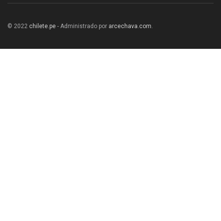
© 2022
chilete.pe
- Administrado por
arcechava.com
.