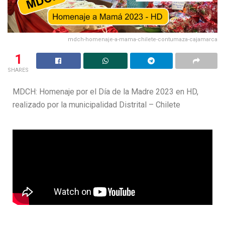
mdch-homenaje-a-mama-chilete-contumaza-cajamarca
1
SHARES
MDCH: Homenaje por el Día de la Madre 2023 en HD,
realizado por la municipalidad Distrital – Chilete