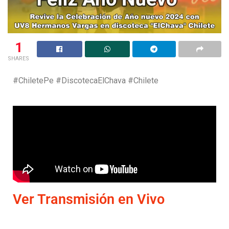
1
SHARES
#ChiletePe #DiscotecaElChava #Chilete
Ver Transmisión en Vivo