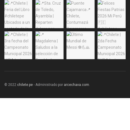
© 2022
chilete.pe
- Administrado por
arcechava.com
.