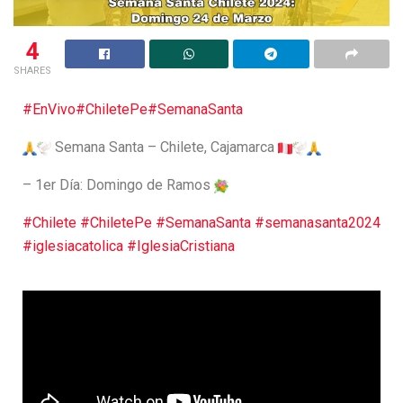
4
SHARES
#EnVivo
#ChiletePe
#SemanaSanta
Semana Santa – Chilete, Cajamarca
– 1er Día: Domingo de Ramos
#Chilete
#ChiletePe
#SemanaSanta
#semanasanta2024
#iglesiacatolica
#IglesiaCristiana