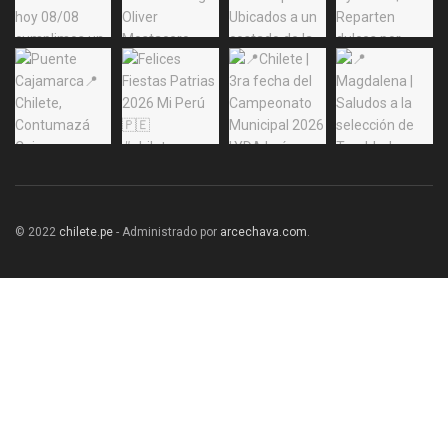
© 2022
chilete.pe
- Administrado por
arcechava.com
.