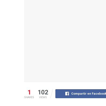
1
102
Compartir en Faceboo
SHARES
VIEWS