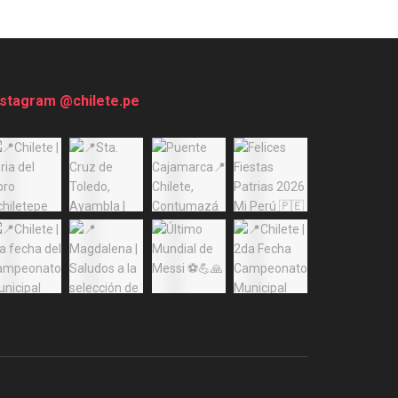
nstagram @chilete.pe