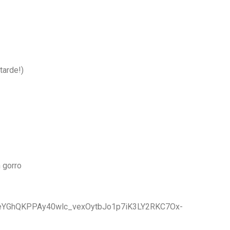
tarde!)
n gorro
LSeYGhQKPPAy40wlc_vexOytbJo1p7iK3LY2RKC7Ox-