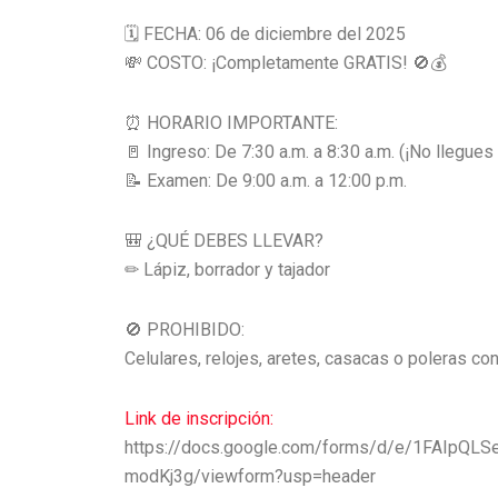
🗓 FECHA: 06 de diciembre del 2025
💸 COSTO: ¡Completamente GRATIS! 🚫💰
⏰ HORARIO IMPORTANTE:
🚪 Ingreso: De 7:30 a.m. a 8:30 a.m. (¡No llegues 
📝 Examen: De 9:00 a.m. a 12:00 p.m.
🎒 ¿QUÉ DEBES LLEVAR?
✏ Lápiz, borrador y tajador
🚫 PROHIBIDO:
Celulares, relojes, aretes, casacas o poleras co
Link de inscripción:
https://docs.google.com/forms/d/e/1FAIpQ
modKj3g/viewform?usp=header