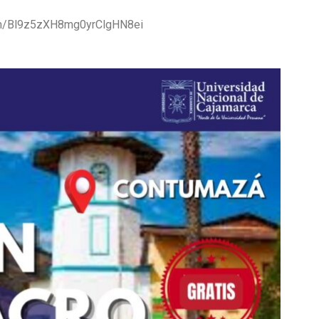
om/Bl9z5zXH8mg0yrClgHN8ei