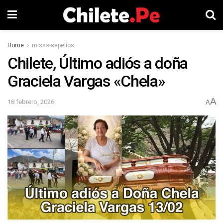
Home
misas-sepelios
Chilete, Último adiós a doña
Graciela Vargas «Chela»
A
18 febrero, 2026
A