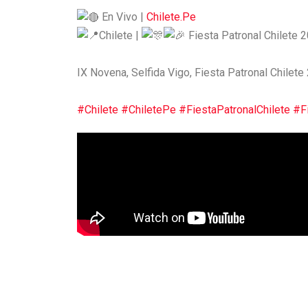
En Vivo |
Chilete.Pe
Chilete |
Fiesta Patronal Chilete 
IX Novena, Selfida Vigo, Fiesta Patronal Chilete
#Chilete
#ChiletePe
#FiestaPatronalChilete
#F