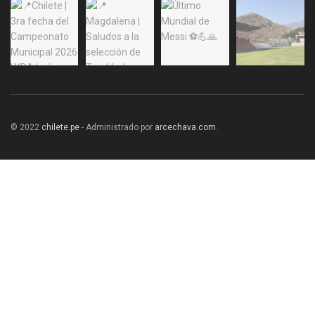
© 2022
chilete.pe
- Administrado por
arcechava.com
.