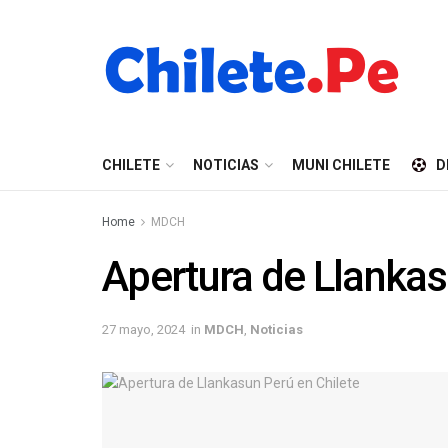
CHILETE
NOTICIAS
MUNI CHILETE
D
Home
MDCH
Apertura de Llankas
27 mayo, 2024
in
MDCH
,
Noticias