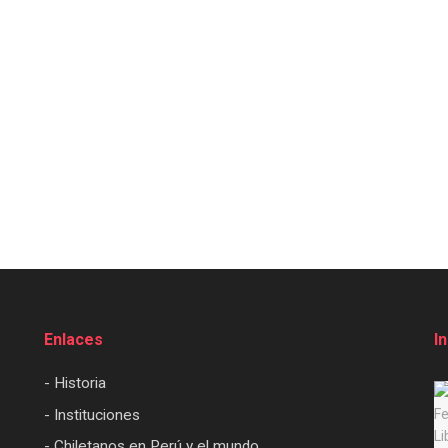
Enlaces
I
- Historia
- Instituciones
- Chiletanos en Perú y el mundo