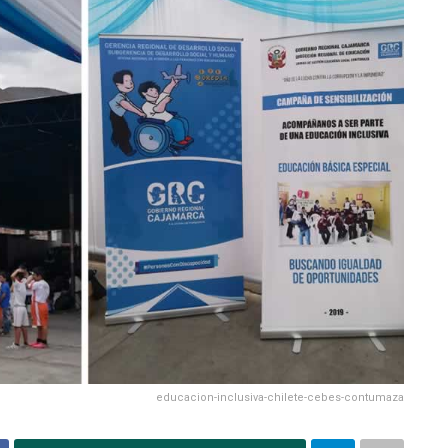
educacion-inclusiva-chilete-cebes-contumaza