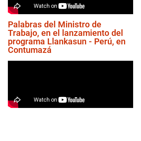
Palabras del Ministro de
Trabajo, en el lanzamiento del
programa Llankasun - Perú, en
Contumazá