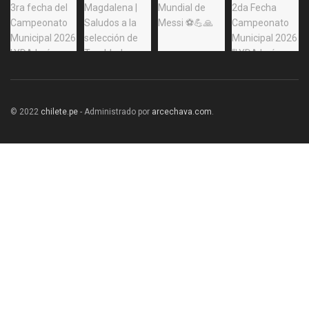
© 2022
chilete.pe
- Administrado por
arcechava.com
.