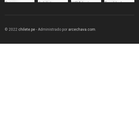
© 2022
chilete.pe
- Administrado por
arcechava.com
.