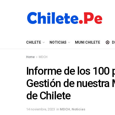
CHILETE
NOTICIAS
MUNI CHILETE
D
Home
MDCH
Informe de los 100 
Gestión de nuestra M
de Chilete
14 noviembre, 2023
in
MDCH
,
Noticias