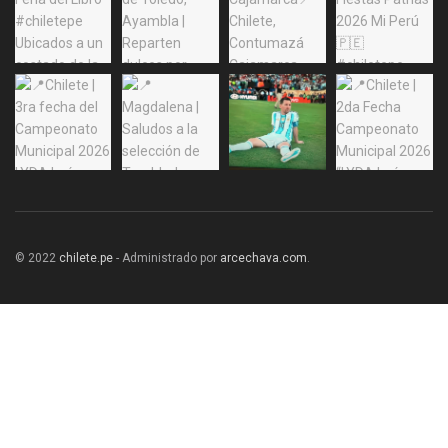
© 2022
chilete.pe
- Administrado por
arcechava.com
.