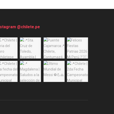
nstagram @chilete.pe