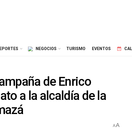
EPORTES
NEGOCIOS
TURISMO
EVENTOS
CA
 Campaña de Enrico
o a la alcaldía de la
umazá
A
A