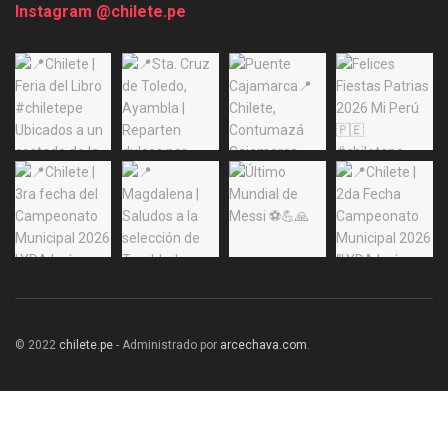
Instagram @chilete.pe
© 2022
chilete.pe
- Administrado por
arcechava.com
.