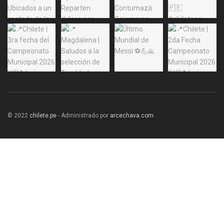
© 2022
chilete.pe
- Administrado por
arcechava.com
.