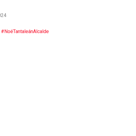
024
#NoéTantaleánAlcalde