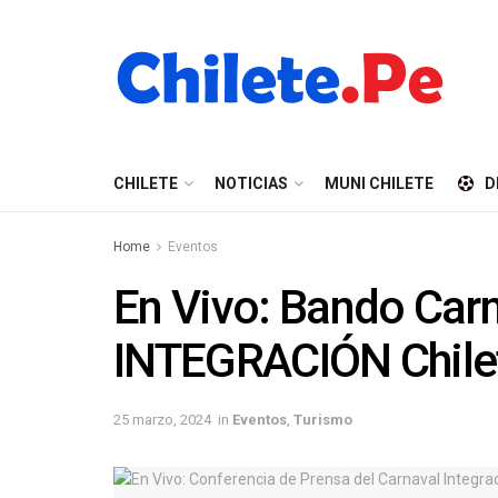
CHILETE
NOTICIAS
MUNI CHILETE
D
Home
Eventos
En Vivo: Bando Car
INTEGRACIÓN Chile
25 marzo, 2024
in
Eventos
,
Turismo