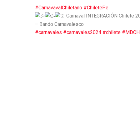
#CarnavavalChiletano
#ChiletePe
Carnaval INTEGRACIÓN Chilete 2
– Bando Carnavalesco
#carnavales
#carnavales2024
#chilete
#MDCH