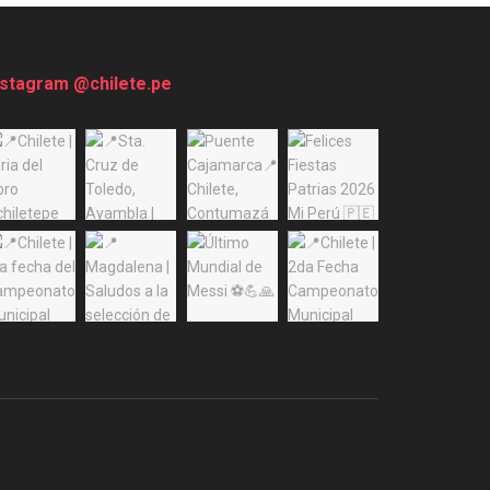
nstagram @chilete.pe