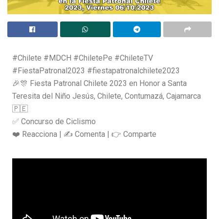
#Chilete #MDCH #ChiletePe #ChileteTV
#FiestaPatronal2023 #fiestapatronalchilete2023
🎉🎊 Fiesta Patronal Chilete 2023 en Honor a Santa
Teresita del Niño Jesús, Chilete, Contumazá, Cajamarca
🇵🇪
✅ Concurso de Ciclismo
❤️ Reacciona | ✍️ Comenta | 👉 Comparte