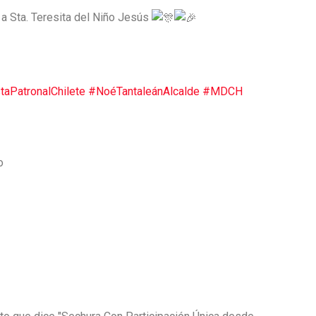
 a Sta. Teresita del Niño Jesús
taPatronalChilete
#NoéTantaleánAlcalde
#MDCH