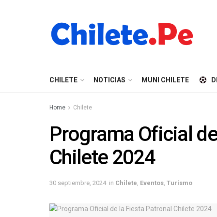
CHILETE
NOTICIAS
MUNI CHILETE
D
Home
Chilete
Programa Oficial de 
Chilete 2024
30 septiembre, 2024
in
Chilete
,
Eventos
,
Turismo