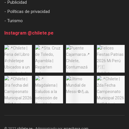
- Publicidad
- Políticas de privacidad
- Turismo
Instagram @chilete.pe
© 2022
chilete.pe
- Administrado por
arcechava.com
.