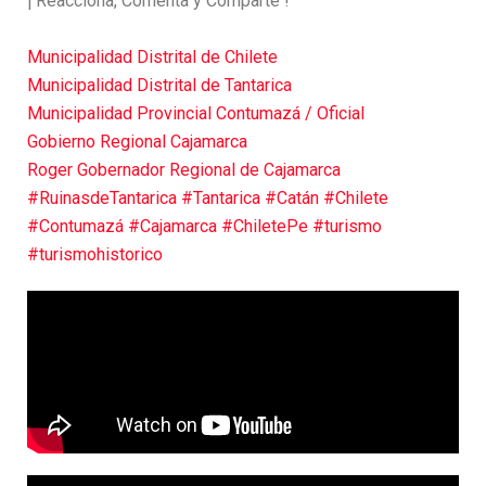
¡ Reacciona, Comenta y Comparte !
Municipalidad Distrital de Chilete
Municipalidad Distrital de Tantarica
Municipalidad Provincial Contumazá / Oficial
Gobierno Regional Cajamarca
Roger Gobernador Regional de Cajamarca
#RuinasdeTantarica
#Tantarica
#Catán
#Chilete
#Contumazá
#Cajamarca
#ChiletePe
#turismo
#turismohistorico