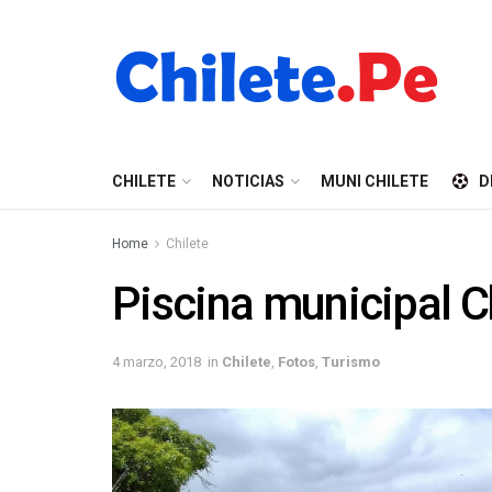
CHILETE
NOTICIAS
MUNI CHILETE
D
Home
Chilete
Piscina municipal C
4 marzo, 2018
in
Chilete
,
Fotos
,
Turismo