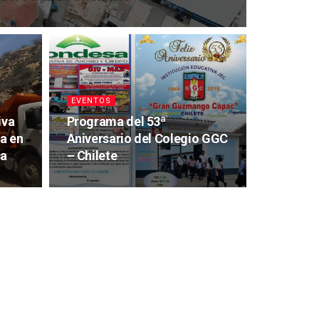
EVENTOS
iva
Programa del 53ª
a en
Aniversario del Colegio GGC
ca
– Chilete