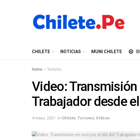
CHILETE
NOTICIAS
MUNI CHILETE
D
Home
Turismo
Video: Transmisión e
Trabajador desde el
4 mayo, 2021
in
Chilete
,
Turismo
,
Videos